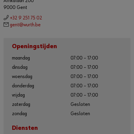
Afrikalaan 200
Voorraadbeheer
9000 Gent
E-procurement
+32 9 251 75 02
gent@wurth.be
Wilt u online klant worden?
Registreer hier in drie eenvoudige stappen om alle functies
Openingstijden
van de online shop te gebruiken.
maandag
07:00 – 17:00
Verkoop enkel voor ondernemers
dinsdag
07:00 – 17:00
Registreer nu
woensdag
07:00 – 17:00
donderdag
07:00 – 17:00
vrijdag
07:00 – 17:00
zaterdag
Gesloten
zondag
Gesloten
Diensten