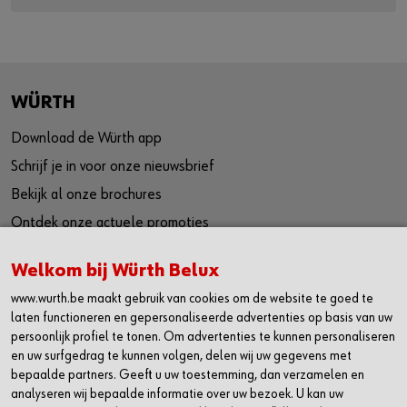
WÜRTH
Download de Würth app
Schrijf je in voor onze nieuwsbrief
Bekijk al onze brochures
Ontdek onze actuele promoties
Vind je dichtstbijzijnde shop
Welkom bij Würth Belux
Werken bij Würth
www.wurth.be maakt gebruik van cookies om de website te goed te
Code of compliance
laten functioneren en gepersonaliseerde advertenties op basis van uw
persoonlijk profiel te tonen. Om advertenties te kunnen personaliseren
SOCIAL
en uw surfgedrag te kunnen volgen, delen wij uw gegevens met
bepaalde partners. Geeft u uw toestemming, dan verzamelen en
Linkedin
analyseren wij bepaalde informatie over uw bezoek. U kan uw