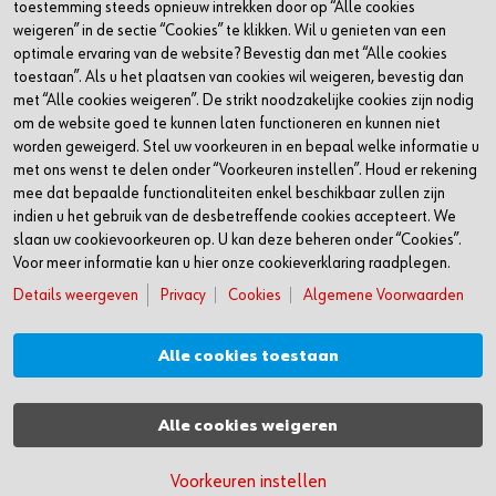
toestemming steeds opnieuw intrekken door op “Alle cookies
Facebook
weigeren” in de sectie “Cookies” te klikken. Wil u genieten van een
Youtube
optimale ervaring van de website? Bevestig dan met “Alle cookies
toestaan”. Als u het plaatsen van cookies wil weigeren, bevestig dan
Instagram
met “Alle cookies weigeren”. De strikt noodzakelijke cookies zijn nodig
om de website goed te kunnen laten functioneren en kunnen niet
CONTACT
worden geweigerd. Stel uw voorkeuren in en bepaal welke informatie u
met ons wenst te delen onder “Voorkeuren instellen”. Houd er rekening
Würth Belux nv
mee dat bepaalde functionaliteiten enkel beschikbaar zullen zijn
Everdongenlaan 29 (4253)
indien u het gebruik van de desbetreffende cookies accepteert. We
slaan uw cookievoorkeuren op. U kan deze beheren onder “Cookies”.
2300 Turnhout
Voor meer informatie kan u hier onze cookieverklaring raadplegen.
België
Details weergeven
Privacy
Cookies
Algemene Voorwaarden
+32 (0)14 44 55 66
Alle cookies toestaan
service@wurth.be
Alle cookies weigeren
© Würth Belux nv
Vacatures
Algemene voorwaarden
Cookies
Disclaimer
Voorkeuren instellen