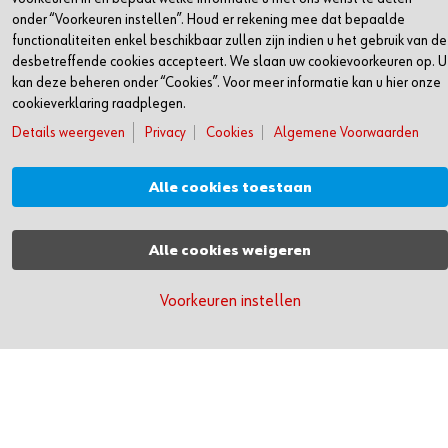
onder “Voorkeuren instellen”. Houd er rekening mee dat bepaalde
functionaliteiten enkel beschikbaar zullen zijn indien u het gebruik van de
desbetreffende cookies accepteert. We slaan uw cookievoorkeuren op. U
€20 korting op je eerste bestelling,
kan deze beheren onder “Cookies”. Voor meer informatie kan u hier onze
bij aankoop van €100
cookieverklaring raadplegen.
Details weergeven
Privacy
Cookies
Algemene Voorwaarden
REGISTREREN
Alle cookies toestaan
Ontdek nog meer voordelen.
Alle cookies weigeren
Voorkeuren instellen
WÜRTH
Download de Würth app
Schrijf je in voor onze nieuwsbrief