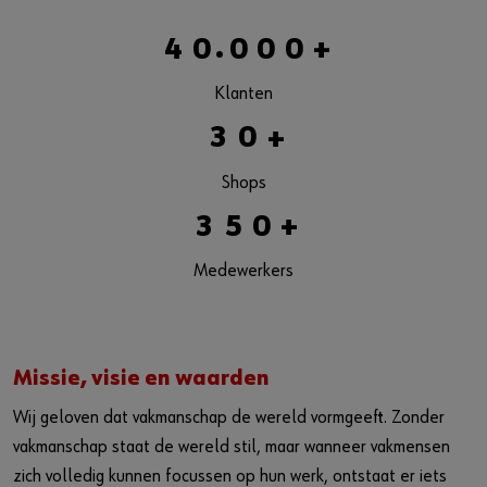
Voorraadbeheer
.
4
0
0
0
0
+
E-procurement
Klanten
Wilt u online klant worden?
3
0
+
Registreer hier in drie eenvoudige stappen om alle functies
Shops
van de online shop te gebruiken.
3
5
0
+
Verkoop enkel voor ondernemers
Medewerkers
Registreer nu
Missie, visie en waarden
Wij geloven dat vakmanschap de wereld vormgeeft. Zonder
vakmanschap staat de wereld stil, maar wanneer vakmensen
zich volledig kunnen focussen op hun werk, ontstaat er iets