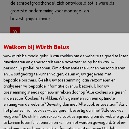
de schroefgroothandel zich ontwikkeld tot 's werelds
grootste onderneming voor montage- en
bevestigingstechniek.
Welkom bij Würth Belux
www.wurth.be maakt gebruik van cookies om de website te goed te laten
functioneren en gepersonaliseerde advertenties op basis van uw
persoonlijk profiel te tonen. Om advertenties te kunnen personaliseren
en uw surfgedrag te kunnen volgen, delen wij uw gegevens met
bepaalde partners. Geeft u uw toestemming, dan verzamelen en
REGISTREER EN PROFITEER VAN ALLE
analyseren wij bepaalde informatie over uw bezoek. U kan uw
VOORDELEN
toestemming steeds opnieuw intrekken door op “Alle cookies weigeren”
in de sectie “Cookies” te klikken. Wil u genieten van een optimale
ervaring van de website? Bevestig dan met “Alle cookies toestaan”. Als u
het plaatsen van cookies wil weigeren, bevestig dan met “Alle cookies
weigeren”. De strikt noodzakelijke cookies zijn nodig om de website goed
Eenvoudig opnieuw bestellen
Direct prijzen en voorraad
te kunnen laten functioneren en kunnen niet worden geweigerd. Stel uw
bekijken
voorkeuren in en bepaal welke informatie u met ons wenst te delen