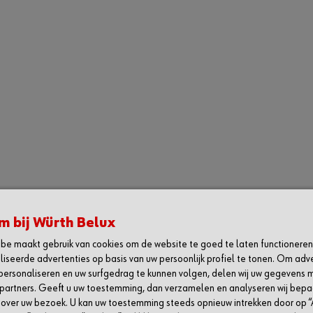
 bij Würth Belux
be maakt gebruik van cookies om de website te goed te laten functioneren
H
SOCIAL
iseerde advertenties op basis van uw persoonlijk profiel te tonen. Om adv
personaliseren en uw surfgedrag te kunnen volgen, delen wij uw gegevens 
 de Würth app
Linkedin
partners. Geeft u uw toestemming, dan verzamelen en analyseren wij bep
 over uw bezoek. U kan uw toestemming steeds opnieuw intrekken door op “
 in voor onze nieuwsbrief
Facebook