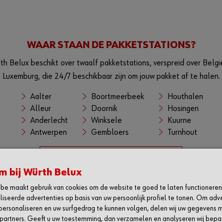
WAAR STAAN DE PAKKETSTATIONS?
th Belux beschikt over twaalf pakketstations, verspreid over Belgi
Luxemburg, die 24/7 beschikbaar zijn om jouw pakket af te halen.
Aalter
Boortmeerbeek
Houthalen
Alleur
Doornik
Hosingen
Anderlecht
Winksele
Kuurne
Antwerpen
Gembloers
Turnhout
Overzicht van alle Würth shops
 bij Würth Belux
be maakt gebruik van cookies om de website te goed te laten functioneren
iseerde advertenties op basis van uw persoonlijk profiel te tonen. Om adv
H
SOCIAL
personaliseren en uw surfgedrag te kunnen volgen, delen wij uw gegevens 
partners. Geeft u uw toestemming, dan verzamelen en analyseren wij bep
 de Würth app
Linkedin