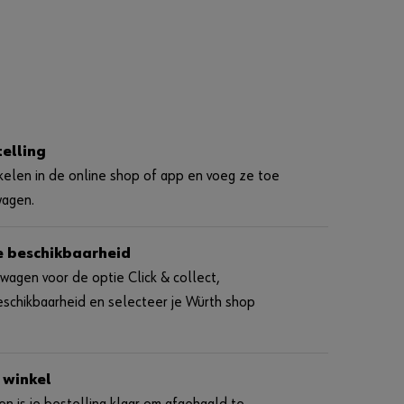
Wachtwoord
U
w
p
telling
a
ikelen in de online shop of app en voeg ze toe
s
wagen.
w
o
o
e beschikbaarheid
r
lwagen voor de optie Click & collect,
d
eschikbaarheid en selecteer je Würth shop
v
e
r
g
 winkel
e