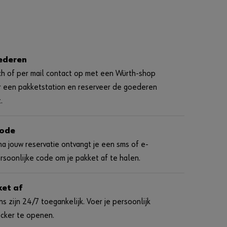
i
n
e
k
l
a
n
ederen
t
w
h of per mail contact op met een Würth-shop
o
er een pakketstation en reserveer de goederen
r
d
.
e
n
?
code
R
a jouw reservatie ontvangt je een sms of e-
e
rsoonlijke code om je pakket af te halen.
g
i
ket af
s
t
s zijn 24/7 toegankelijk. Voer je persoonlijk
r
ocker te openen.
e