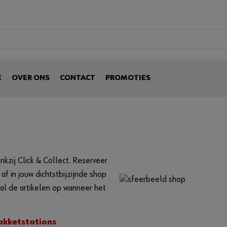
E
OVER ONS
CONTACT
PROMOTIES
nkzij Click & Collect. Reserveer
af in jouw dichtstbijzijnde shop
aal de artikelen op wanneer het
akketstations