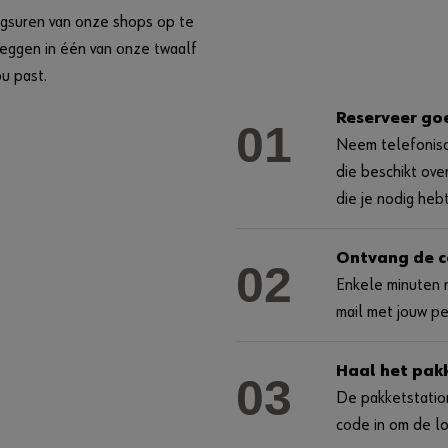
ingsuren van onze shops op te
leggen in één van onze twaalf
u past.
Reserveer go
01
Neem telefonisc
die beschikt ov
die je nodig hebt
Ontvang de 
02
Enkele minuten n
mail met jouw pe
Haal het pak
03
De pakketstation
code in om de l