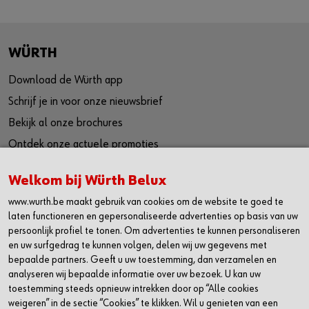
WÜRTH
Download de Würth app
Schrijf je in voor onze nieuwsbrief
Bekijk al onze brochures
Ontdek onze actuele promoties
Vind je dichtstbijzijnde shop
Welkom bij Würth Belux
Werken bij Würth
www.wurth.be maakt gebruik van cookies om de website te goed te
Code of compliance
laten functioneren en gepersonaliseerde advertenties op basis van uw
persoonlijk profiel te tonen. Om advertenties te kunnen personaliseren
SOCIAL
en uw surfgedrag te kunnen volgen, delen wij uw gegevens met
bepaalde partners. Geeft u uw toestemming, dan verzamelen en
Linkedin
analyseren wij bepaalde informatie over uw bezoek. U kan uw
toestemming steeds opnieuw intrekken door op “Alle cookies
Facebook
weigeren” in de sectie “Cookies” te klikken. Wil u genieten van een