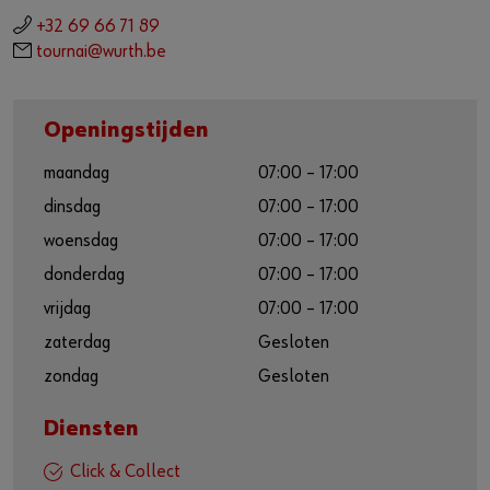
Voorraadbeheer
+32 69 66 71 89
tournai@wurth.be
E-procurement
Wilt u online klant worden?
Openingstijden
Registreer hier in drie eenvoudige stappen om alle functies
maandag
07:00 – 17:00
van de online shop te gebruiken.
dinsdag
07:00 – 17:00
Verkoop enkel voor ondernemers
woensdag
07:00 – 17:00
donderdag
07:00 – 17:00
Registreer nu
vrijdag
07:00 – 17:00
zaterdag
Gesloten
zondag
Gesloten
Diensten
Click & Collect