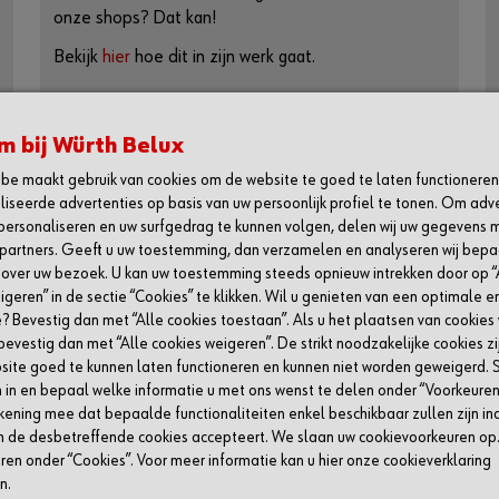
onze shops? Dat kan!
Bekijk
hier
hoe dit in zijn werk gaat.
 bij Würth Belux
be maakt gebruik van cookies om de website te goed te laten functioneren
iseerde advertenties op basis van uw persoonlijk profiel te tonen. Om adv
H
SOCIAL
personaliseren en uw surfgedrag te kunnen volgen, delen wij uw gegevens 
partners. Geeft u uw toestemming, dan verzamelen en analyseren wij bep
 de Würth app
Linkedin
 over uw bezoek. U kan uw toestemming steeds opnieuw intrekken door op “
 in voor onze nieuwsbrief
Facebook
igeren” in de sectie “Cookies” te klikken. Wil u genieten van een optimale e
 onze brochures
Youtube
? Bevestig dan met “Alle cookies toestaan”. Als u het plaatsen van cookies 
bevestig dan met “Alle cookies weigeren”. De strikt noodzakelijke cookies zi
nze actuele promoties
Instagram
ite goed te kunnen laten functioneren en kunnen niet worden geweigerd. 
ichtstbijzijnde shop
 in en bepaal welke informatie u met ons wenst te delen onder “Voorkeuren 
kening mee dat bepaalde functionaliteiten enkel beschikbaar zullen zijn ind
ij Würth
n de desbetreffende cookies accepteert. We slaan uw cookievoorkeuren op.
compliance
en onder “Cookies”. Voor meer informatie kan u hier onze cookieverklaring
n.