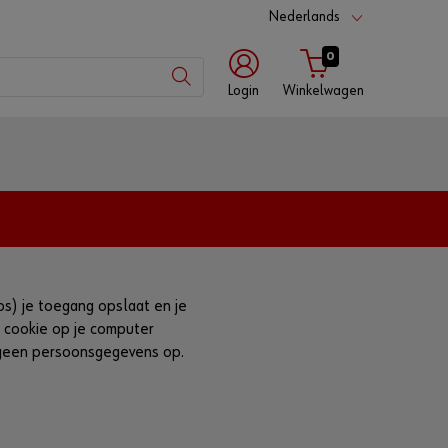
Nederlands
0
Login
Winkelwagen
met
de
met
met
Würth
gebruikersnaam
klantnummer
app
Klantnummer
ps) je toegang opslaat en je
n cookie op je computer
 geen persoonsgegevens op.
Partnernummer