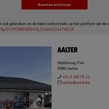
Kaarten activeren
ink ook gebruiken om de kaart rechtstreeks op het platform van de
/?q=51.111778825839416,3.434512244718229
AALTER
Middelweg 174a
9880 Aalter
+32 9 285 78 22
aalter@wurth.be