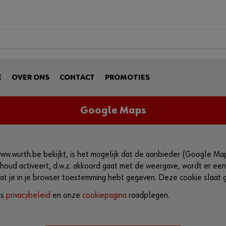
E
OVER ONS
CONTACT
PROMOTIES
Google Maps
www.wurth.be bekijkt, is het mogelijk dat de aanbieder (Google Ma
inhoud activeert, d.w.z. akkoord gaat met de weergave, wordt er ee
dat je in je browser toestemming hebt gegeven. Deze cookie slaat
ns
privacybeleid
en onze
cookiepagina
raadplegen.