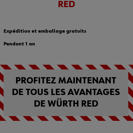
Gestion stock
RED
E-procurement
Pas encore client?
Expédition et emballage gratuits
Pendant 1 an
Inscrivez-vous dès maintenant à la boutique en ligne en 3 clics.
Vente aux professionnels uniquement
S'enregistrer
PROFITEZ MAINTENANT
DE TOUS LES AVANTAGES
DE WÜRTH RED