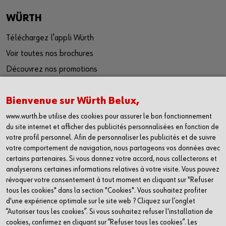
WÜRTH
Téléchargez l'appli Würth
Voir toutes nos brochures
Découvrez nos promotions
Trouvez votre shop le plus proche
Bienvenue sur Würth Belux,
Travailler chez Würth
Code of compliance
www.wurth.be utilise des cookies pour assurer le bon fonctionnement
du site internet et afficher des publicités personnalisées en fonction de
Inscrivez-vous à notre newsletter
votre profil personnel. Afin de personnaliser les publicités et de suivre
votre comportement de navigation, nous partageons vos données avec
SOCIAL
certains partenaires. Si vous donnez votre accord, nous collecterons et
analyserons certaines informations relatives à votre visite. Vous pouvez
Linkedin
révoquer votre consentement à tout moment en cliquant sur "Refuser
tous les cookies" dans la section "Cookies". Vous souhaitez profiter
Facebook
d'une expérience optimale sur le site web ? Cliquez sur l’onglet
Youtube
“Autoriser tous les cookies”. Si vous souhaitez refuser l'installation de
cookies, confirmez en cliquant sur “Refuser tous les cookies”. Les
Instagram