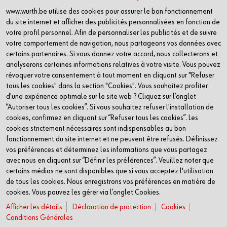
Code of compliance
www.wurth.be utilise des cookies pour assurer le bon fonctionnement
du site internet et afficher des publicités personnalisées en fonction de
Inscrivez-vous à notre newsletter
votre profil personnel. Afin de personnaliser les publicités et de suivre
votre comportement de navigation, nous partageons vos données avec
SOCIAL
certains partenaires. Si vous donnez votre accord, nous collecterons et
analyserons certaines informations relatives à votre visite. Vous pouvez
Linkedin
révoquer votre consentement à tout moment en cliquant sur "Refuser
tous les cookies" dans la section "Cookies". Vous souhaitez profiter
Facebook
d'une expérience optimale sur le site web ? Cliquez sur l’onglet
Youtube
“Autoriser tous les cookies”. Si vous souhaitez refuser l'installation de
Instagram
cookies, confirmez en cliquant sur “Refuser tous les cookies”. Les
cookies strictement nécessaires sont indispensables au bon
fonctionnement du site internet et ne peuvent être refusés. Définissez
CONTACT
vos préférences et déterminez les informations que vous partagez
avec nous en cliquant sur “Définir les préférences”. Veuillez noter que
Würth Belux sa
certains médias ne sont disponibles que si vous acceptez l'utilisation
Everdongenlaan 29 (4253)
de tous les cookies. Nous enregistrons vos préférences en matière de
cookies. Vous pouvez les gérer via l’onglet Cookies.
2300 Turnhout
Afficher les détails
Déclaration de protection
Cookies
Belgique
Conditions Générales