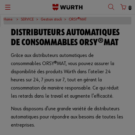
0
Home
SERVICE
Gestion stock
ORSY®MAT
Terug
Terug
Terug
Terug
Terug
Terug
Terug
DISTRIBUTEURS AUTOMATIQUES
avec nom d'utilisateur
avec un numéro de client
Catalogues
Liste des shops
Programmes & Guides de choix
Offres d'emploi
Questions fréquentes
Nederlands
DE CONSOMMABLES ORSY®MAT
Carte bonus
Service de réparation Masterservice®
Durabilité
Français
Grâce aux distributeurs automatiques de
Nom d'utilisateur
consommables ORSY®MAT, vous pouvez assurer la
Shops à l'étranger
Factures électroniques
Engagement
English
disponibilité des produits Würth dans l'atelier 24
Mot de passe
Service d’enlèvement
Retour
Histoire de würth
Deutsch
heures sur 24, 7 jours sur 7, tout en gérant la
consommation de manière responsable. Ce qui réduit
WOW
Code of compliance
les retards dans le travail et augmente l'efficacité.
Mot de passe oublié?
Online shop et appli
Nous disposons d'une grande variété de distributeurs
Se souvenir de mes identifiants
automatiques pour répondre aux besoins de toutes les
Wüdesto
entreprises.
Login