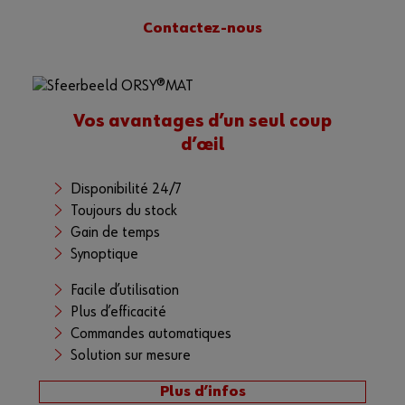
Gestion stock
Contactez-nous
E-procurement
Pas encore client?
Vos avantages d’un seul coup
Inscrivez-vous dès maintenant à la boutique en ligne en 3 clics.
d’œil
Vente aux professionnels uniquement
Disponibilité 24/7
S'enregistrer
Toujours du stock
Gain de temps
Synoptique
Facile d’utilisation
Plus d’efficacité
Commandes automatiques
Solution sur mesure
Plus d’infos