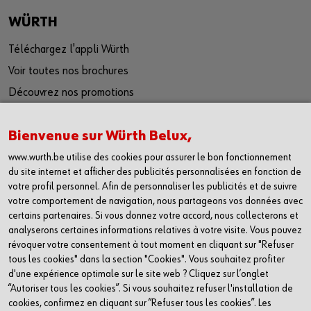
WÜRTH
Téléchargez l'appli Würth
Voir toutes nos brochures
Découvrez nos promotions
Trouvez votre shop le plus proche
Bienvenue sur Würth Belux,
Travailler chez Würth
Code of compliance
www.wurth.be utilise des cookies pour assurer le bon fonctionnement
du site internet et afficher des publicités personnalisées en fonction de
Inscrivez-vous à notre newsletter
votre profil personnel. Afin de personnaliser les publicités et de suivre
votre comportement de navigation, nous partageons vos données avec
SOCIAL
certains partenaires. Si vous donnez votre accord, nous collecterons et
analyserons certaines informations relatives à votre visite. Vous pouvez
Linkedin
révoquer votre consentement à tout moment en cliquant sur "Refuser
tous les cookies" dans la section "Cookies". Vous souhaitez profiter
Facebook
d'une expérience optimale sur le site web ? Cliquez sur l’onglet
Youtube
“Autoriser tous les cookies”. Si vous souhaitez refuser l'installation de
cookies, confirmez en cliquant sur “Refuser tous les cookies”. Les
Instagram