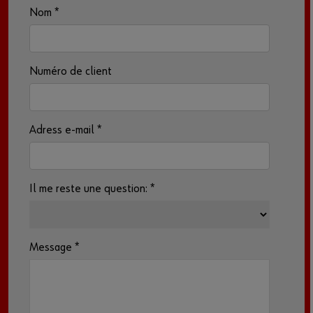
Gestion stock
Login
Nom
*
E-procurement
Numéro de client
Pas encore client?
Inscrivez-vous dès maintenant à la boutique en ligne en 3 clics.
Adress e-mail
*
Vente aux professionnels uniquement
S'enregistrer
Il me reste une question:
*
Message
*