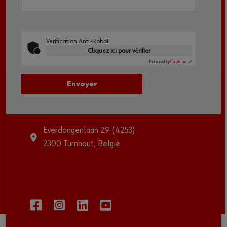
Verification Anti-Robot
Cliquez ici pour vérifier
Friendly
Captcha ⇗
Hoofdkantoor Würth Belux nv
Everdongenlaan 29 (4253)
2300 Turnhout, België
+32 (0)14 44 55 66
service@wurth.be